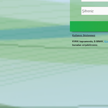
Kullanıcı Sözleşmesi
KVKK kapsamında, E-SINAV;
Kiş
buradan erişebilirsiniz.