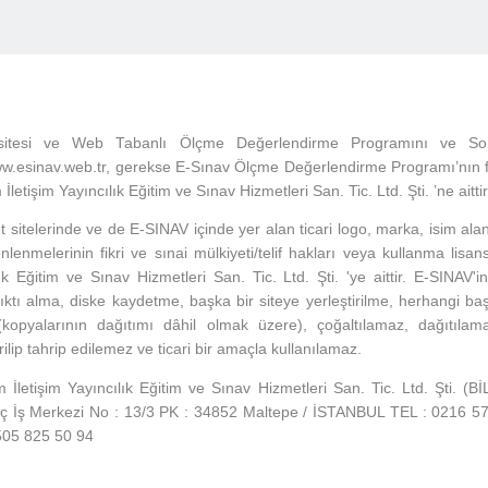
sitesi ve Web Tabanlı Ölçme Değerlendirme Programını ve So
w.esinav.web.tr, gerekse E-Sınav Ölçme Değerlendirme Programı’nın fik
tişim Yayıncılık Eğitim ve Sınav Hizmetleri San. Tic. Ltd. Şti. ’ne aittir
et sitelerinde ve de E-SINAV içinde yer alan ticari logo, marka, isim alan
nlenmelerinin fikri ve sınai mülkiyeti/telif hakları veya kullanma lis
ık Eğitim ve Sınav Hizmetleri San. Tic. Ltd. Şti. 'ye aittir. E-SINAV'
 çıktı alma, diske kaydetme, başka bir siteye yerleştirilme, herhangi baş
(kopyalarının dağıtımı dâhil olmak üzere), çoğaltılamaz, dağıtıl
rilip tahrip edilemez ve ticari bir amaçla kullanılamaz.
letişim Yayıncılık Eğitim ve Sınav Hizmetleri San. Tic. Ltd. Şti. (
ç İş Merkezi No : 13/3 PK : 34852 Maltepe / İSTANBUL TEL : 0216 5
505 825 50 94