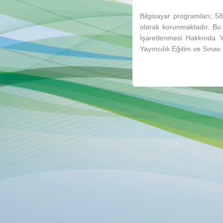
Bilgisayar programları; 5
olarak korunmaktadır. Bu
İşaretlenmesi Hakkında 
Yayıncılık Eğitim ve Sınav 